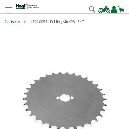
Zum
Inhalt
Suche
springen
Startseite
1500 0054 - Rohling Alu 428 - 54Z
Zum
Ende
der
Bildgalerie
springen