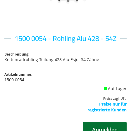
1500 0054 - Rohling Alu 428 - 54Z
Zum
Anfang
der
Bildgalerie
Beschreibung:
Kettenradrohling Teilung 428 Alu Esjot 54 Zähne
springen
Artikelnummer:
1500 0054
Auf Lager
Preise zzgl. USt.
Preise nur für
registrierte Kunden
Anmelden