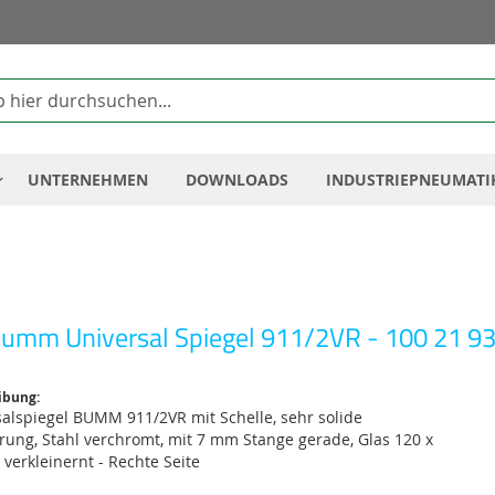
Zum
Inhalt
springen
UNTERNEHMEN
DOWNLOADS
INDUSTRIEPNEUMATI
umm Universal Spiegel 911/2VR - 100 21 9
ibung:
salspiegel BUMM 911/2VR mit Schelle, sehr solide
rung, Stahl verchromt, mit 7 mm Stange gerade, Glas 120 x
verkleinernt - Rechte Seite