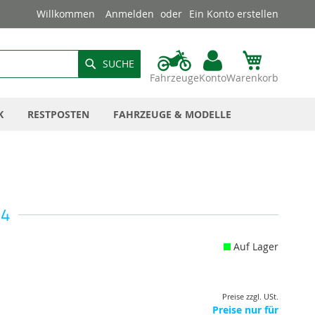
Willkommen
Anmelden
Ein Konto erstellen
SUCHE
Fahrzeuge
Konto
Warenkorb
K
RESTPOSTEN
FAHRZEUGE & MODELLE
34
Auf Lager
Preise zzgl. USt.
Preise nur für