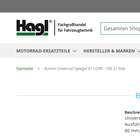
Suche
MOTORRAD-ERSATZTEILE
HERSTELLER & MARKEN
Startseite
Bumm Universal Spiegel 911/2VR - 100 21 934
B
Zum
Beschre
Ende
Univer
der
Ausfüh
Bildgalerie
80 mm, 
springen