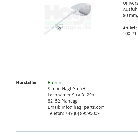
Univer
Ausfüh
80 mm, 
Artikel
100 21
Zum
Anfang
Weitere
Hersteller
Bumm
der
Informationen
Simon Hagl GmbH
Bildgalerie
Lochhamer Straße 29a
springen
82152 Planegg
Email: info@hagl-parts.com
Telefon: +49 (0) 89595009