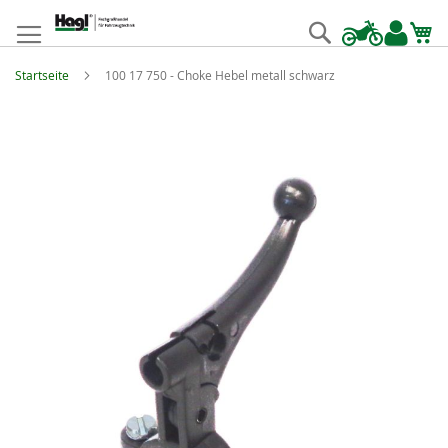
Zum
Inhalt
Suche
springen
Startseite
100 17 750 - Choke Hebel metall schwarz
Zum
Ende
der
Bildgalerie
springen