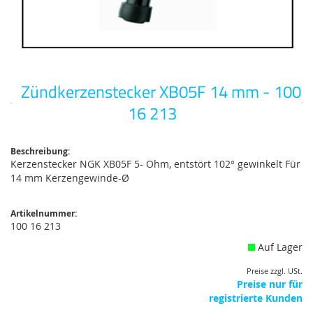
Zündkerzenstecker XB05F 14 mm - 100
Zum
Anfang
16 213
der
Bildgalerie
springen
Beschreibung:
Kerzenstecker NGK XB05F 5- Ohm, entstört 102° gewinkelt Für
14 mm Kerzengewinde-Ø
Artikelnummer:
100 16 213
Auf Lager
Preise zzgl. USt.
Preise nur für
registrierte Kunden