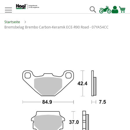
Zum
Inhalt
Suche
springen
Startseite
Bremsbelag Brembo Carbon-Keramik ECE-R90 Road - 07YA54CC
Zum
Ende
der
Bildgalerie
springen