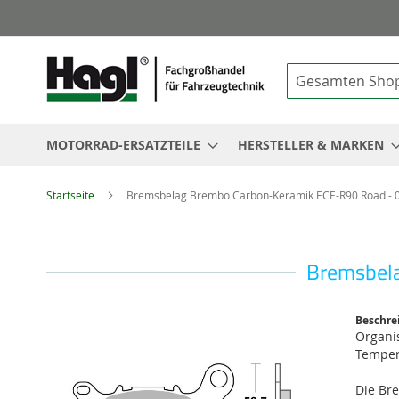
Suche
MOTORRAD-ERSATZTEILE
HERSTELLER & MARKEN
Startseite
Bremsbelag Brembo Carbon-Keramik ECE-R90 Road -
Bremsbel
Zum
Beschre
Ende
Organis
der
Temper
Bildgalerie
springen
Die Br