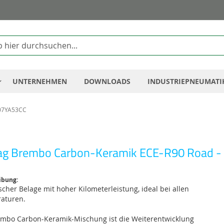
Zum
Inhalt
springen
UNTERNEHMEN
DOWNLOADS
INDUSTRIEPNEUMATI
 07YA53CC
ag Brembo Carbon-Keramik ECE-R90 Road -
ibung:
cher Belage mit hoher Kilometerleistung, ideal bei allen
aturen.
embo Carbon-Keramik-Mischung ist die Weiterentwicklung