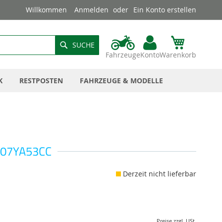
Willkommen
Anmelden
Ein Konto erstellen
SUCHE
Fahrzeuge
Konto
Warenkorb
K
RESTPOSTEN
FAHRZEUGE & MODELLE
 07YA53CC
Derzeit nicht lieferbar
Preise zzgl. USt.