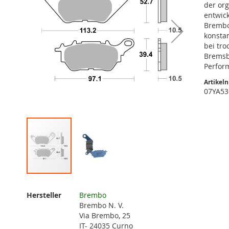
der or
entwic
Brembo
konsta
bei tr
Bremsb
Perfor
Artikel
07YA5
Zum
Anfang
Weitere
Hersteller
Brembo
der
Informationen
Brembo N. V.
Bildgalerie
Via Brembo, 25
springen
IT- 24035 Curno