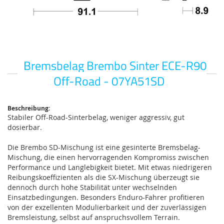
Bremsbelag Brembo Sinter ECE-R90
Zum
Anfang
Off-Road - 07YA51SD
der
Bildgalerie
springen
Beschreibung:
Stabiler Off-Road-Sinterbelag, weniger aggressiv, gut
dosierbar.
Die Brembo SD-Mischung ist eine gesinterte Bremsbelag-
Mischung, die einen hervorragenden Kompromiss zwischen
Performance und Langlebigkeit bietet. Mit etwas niedrigeren
Reibungskoeffizienten als die SX-Mischung überzeugt sie
dennoch durch hohe Stabilität unter wechselnden
Einsatzbedingungen. Besonders Enduro-Fahrer profitieren
von der exzellenten Modulierbarkeit und der zuverlässigen
Bremsleistung, selbst auf anspruchsvollem Terrain.