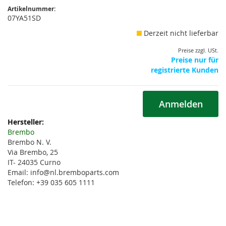
Artikelnummer:
07YA51SD
Derzeit nicht lieferbar
Preise zzgl. USt.
Preise nur für
registrierte Kunden
Anmelden
Weitere
Informationen
Brembo
Brembo N. V.
Via Brembo, 25
IT- 24035 Curno
Email: info@nl.bremboparts.com
Telefon: +39 035 605 1111