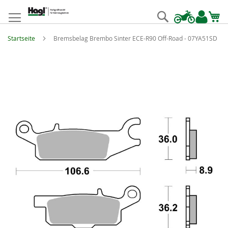
Zum
Inhalt
Suche
springen
Startseite
Bremsbelag Brembo Sinter ECE-R90 Off-Road - 07YA51SD
Zum
Ende
der
Bildgalerie
springen