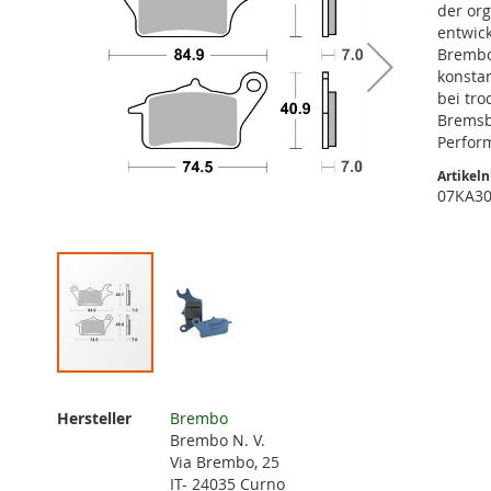
der or
entwic
Brembo
konsta
bei tr
Bremsb
Perfor
Artikel
07KA3
Zum
Anfang
Weitere
Hersteller
Brembo
der
Informationen
Brembo N. V.
Bildgalerie
Via Brembo, 25
springen
IT- 24035 Curno