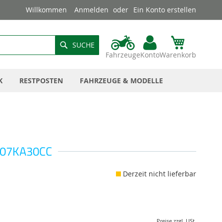
Willkommen
Anmelden
Ein Konto erstellen
SUCHE
Fahrzeuge
Konto
Warenkorb
K
RESTPOSTEN
FAHRZEUGE & MODELLE
 07KA30CC
Derzeit nicht lieferbar
Preise zzgl. USt.