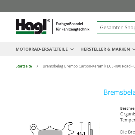
Suche
MOTORRAD-ERSATZTEILE
HERSTELLER & MARKEN
Startseite
Bremsbelag Brembo Carbon-Keramik ECE-R90 Road -
Bremsbel
Zum
Beschre
Ende
Organis
der
Temper
Bildgalerie
springen
Die Br