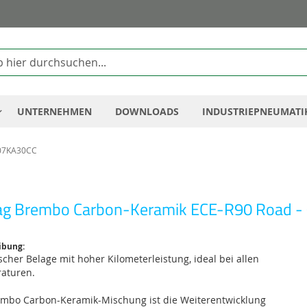
Zum
Inhalt
springen
UNTERNEHMEN
DOWNLOADS
INDUSTRIEPNEUMATI
 07KA30CC
ag Brembo Carbon-Keramik ECE-R90 Road -
ibung:
cher Belage mit hoher Kilometerleistung, ideal bei allen
aturen.
embo Carbon-Keramik-Mischung ist die Weiterentwicklung