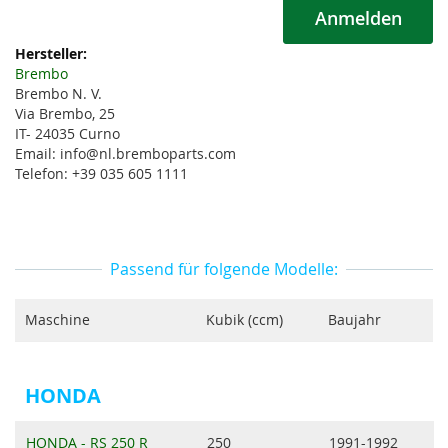
Anmelden
Weitere
Informationen
Brembo
Brembo N. V.
Via Brembo, 25
IT- 24035 Curno
Email: info@nl.bremboparts.com
Telefon: +39 035 605 1111
Passend für folgende Modelle:
Maschine
Kubik (ccm)
Baujahr
HONDA
HONDA - RS 250 R
250
1991-1992