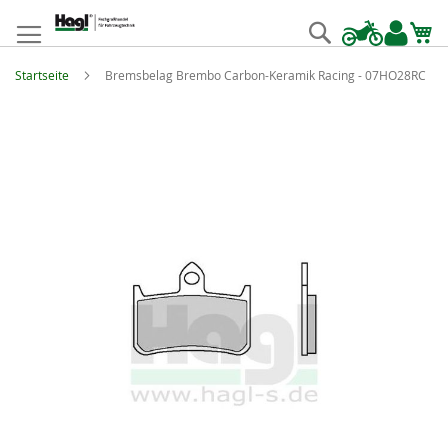
Zum
Inhalt
Suche
springen
Startseite
Bremsbelag Brembo Carbon-Keramik Racing - 07HO28RC
Zum
Ende
der
Bildgalerie
springen