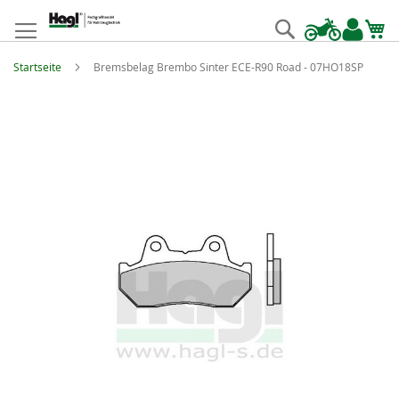
Zum
Inhalt
Suche
springen
Startseite
Bremsbelag Brembo Sinter ECE-R90 Road - 07HO18SP
Zum
Ende
der
Bildgalerie
springen