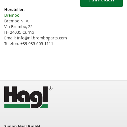
Weitere
Informationen
Brembo
Brembo N. V.
Via Brembo, 25
IT- 24035 Curno
Email: info@nl.bremboparts.com
Telefon: +39 035 605 1111
Simon Hagl GmbH