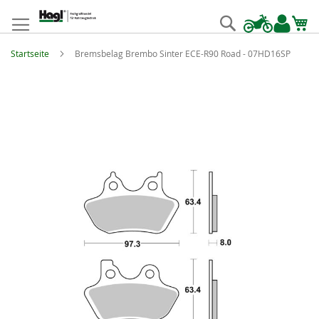
Zum
Inhalt
Suche
springen
Startseite
Bremsbelag Brembo Sinter ECE-R90 Road - 07HD16SP
Zum
Ende
der
Bildgalerie
springen