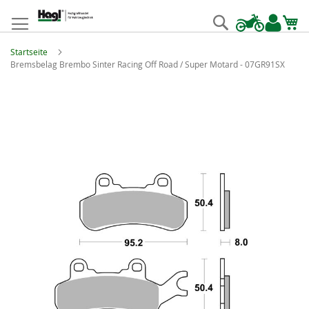
Zum
Inhalt
Suche
springen
Startseite
Bremsbelag Brembo Sinter Racing Off Road / Super Motard - 07GR91SX
Zum
Ende
der
Bildgalerie
springen