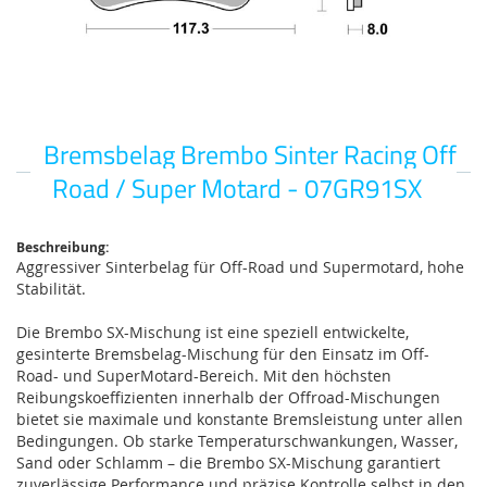
Bremsbelag Brembo Sinter Racing Off
Zum
Anfang
Road / Super Motard - 07GR91SX
der
Bildgalerie
springen
Beschreibung:
Aggressiver Sinterbelag für Off-Road und Supermotard, hohe
Stabilität.
Die Brembo SX-Mischung ist eine speziell entwickelte,
gesinterte Bremsbelag-Mischung für den Einsatz im Off-
Road- und SuperMotard-Bereich. Mit den höchsten
Reibungskoeffizienten innerhalb der Offroad-Mischungen
bietet sie maximale und konstante Bremsleistung unter allen
Bedingungen. Ob starke Temperaturschwankungen, Wasser,
Sand oder Schlamm – die Brembo SX-Mischung garantiert
zuverlässige Performance und präzise Kontrolle selbst in den