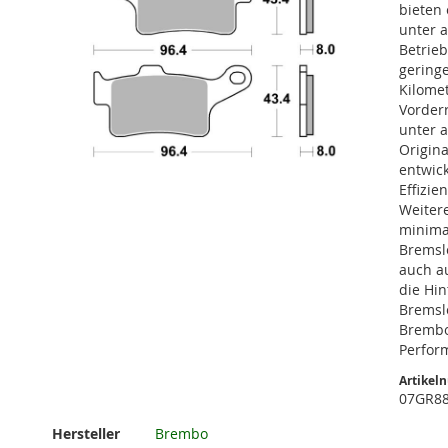
bieten
unter 
Betrie
gering
Kilomet
Vorder
unter a
Origin
entwick
Effizie
Weiter
minima
Zum
Bremsle
Anfang
auch au
der
die Hi
Bildgalerie
Bremsle
springen
Brembo
Perfor
Artikel
07GR8
Weitere
Hersteller
Brembo
Informationen