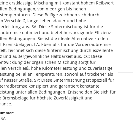
 eine erstklassige Mischung mit konstant hohem Reibwert
allen Bedingungen, von niedrigen bis hohen
bstemperaturen. Diese Beläge zeichnen sich durch
en Verschleiß, lange Lebensdauer und hohe
erleistung aus. SA: Diese Sintermischung ist für die
radbremse optimiert und bietet hervorragende Effizienz
llen Bedingungen. Sie ist die ideale Alternative zu den
al-Bremsbelägen. LA: Ebenfalls für die Vorderradbremse
elt, zeichnet sich diese Sintermischung durch exzellente
nz und außergewöhnliche Haltbarkeit aus. CC: Diese
entwicklung der organischen Mischung sorgt für
len Verschleiß, hohe Kilometerleistung und zuverlässige
istung bei allen Temperaturen, sowohl auf trockener als
f nasser Straße. SP: Diese Sintermischung ist speziell für
nterradbremse konzipiert und garantiert konstante
istung unter allen Bedingungen. Entscheiden Sie sich für
 Bremsbeläge für höchste Zuverlässigkeit und
mance.
nummer:
8SA