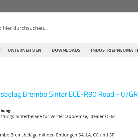
Zum
Inhalt
springen
UNTERNEHMEN
DOWNLOADS
INDUSTRIEPNEUMATI
sbelag Brembo Sinter ECE-R90 Road - 07G
ibung:
istungs-Sinterbelage für Vorderradbremse, idealer OEM-
embo Bremsbeläge mit den Endungen SA, LA, CC und SP