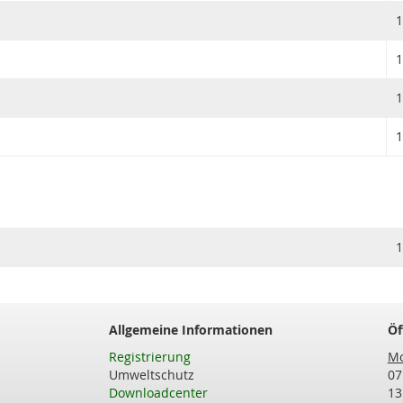
1
1
1
1
1
Allgemeine Informationen
Öf
Registrierung
Mo
Umweltschutz
07
Downloadcenter
13