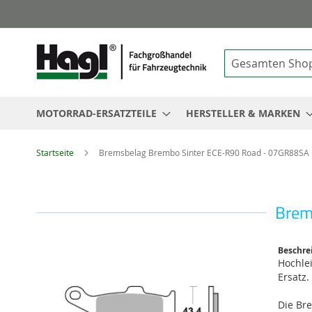
Suche
MOTORRAD-ERSATZTEILE
HERSTELLER & MARKEN
Startseite
Bremsbelag Brembo Sinter ECE-R90 Road - 07GR88SA
Brem
Zum
Beschre
Ende
Hochle
der
Ersatz.
Bildgalerie
springen
Die Br