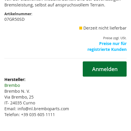
Bremsleistung, selbst auf anspruchsvollem Terrain.
Artikelnummer:
07GR50SD
Derzeit nicht lieferbar
Preise zzgl. USt.
Preise nur für
registrierte Kunden
Anmelden
Weitere
Informationen
Brembo
Brembo N. V.
Via Brembo, 25
IT- 24035 Curno
Email: info@nl.bremboparts.com
Telefon: +39 035 605 1111