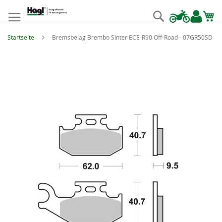
Zum
Inhalt
Suche
springen
Startseite
Bremsbelag Brembo Sinter ECE-R90 Off-Road - 07GR50SD
Zum
Ende
der
Bildgalerie
springen