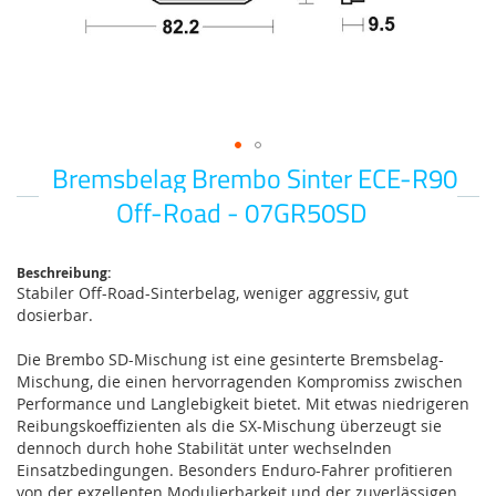
Bremsbelag Brembo Sinter ECE-R90
Zum
Anfang
Off-Road - 07GR50SD
der
Bildgalerie
springen
Beschreibung:
Stabiler Off-Road-Sinterbelag, weniger aggressiv, gut
dosierbar.
Die Brembo SD-Mischung ist eine gesinterte Bremsbelag-
Mischung, die einen hervorragenden Kompromiss zwischen
Performance und Langlebigkeit bietet. Mit etwas niedrigeren
Reibungskoeffizienten als die SX-Mischung überzeugt sie
dennoch durch hohe Stabilität unter wechselnden
Einsatzbedingungen. Besonders Enduro-Fahrer profitieren
von der exzellenten Modulierbarkeit und der zuverlässigen