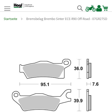
Zum
Inhalt
Suche
springen
Startseite
Bremsbelag Brembo Sinter ECE-R90 Off-Road - 07GR27SD
Zum
Ende
der
Bildgalerie
springen