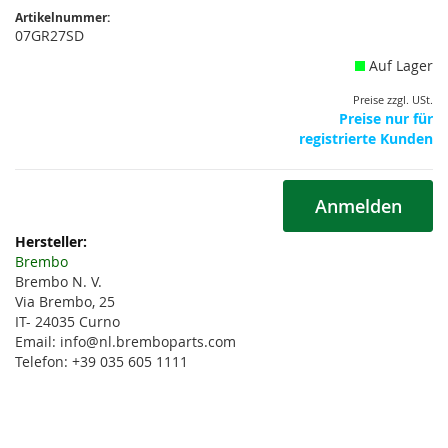
Artikelnummer:
07GR27SD
Auf Lager
Preise zzgl. USt.
Preise nur für
registrierte Kunden
Anmelden
Weitere
Informationen
Brembo
Brembo N. V.
Via Brembo, 25
IT- 24035 Curno
Email: info@nl.bremboparts.com
Telefon: +39 035 605 1111