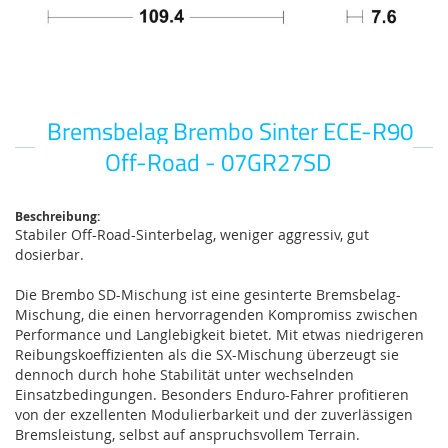
Bremsbelag Brembo Sinter ECE-R90
Zum
Anfang
Off-Road - 07GR27SD
der
Bildgalerie
springen
Beschreibung:
Stabiler Off-Road-Sinterbelag, weniger aggressiv, gut
dosierbar.
Die Brembo SD-Mischung ist eine gesinterte Bremsbelag-
Mischung, die einen hervorragenden Kompromiss zwischen
Performance und Langlebigkeit bietet. Mit etwas niedrigeren
Reibungskoeffizienten als die SX-Mischung überzeugt sie
dennoch durch hohe Stabilität unter wechselnden
Einsatzbedingungen. Besonders Enduro-Fahrer profitieren
von der exzellenten Modulierbarkeit und der zuverlässigen
Bremsleistung, selbst auf anspruchsvollem Terrain.