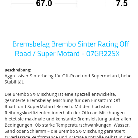
Bremsbelag Brembo Sinter Racing Off
Zum
Anfang
Road / Super Motard - 07GR22SX
der
Bildgalerie
springen
Beschreibung:
Aggressiver Sinterbelag für Off-Road und Supermotard, hohe
Stabilität.
Die Brembo SX-Mischung ist eine speziell entwickelte,
gesinterte Bremsbelag-Mischung für den Einsatz im Off-
Road- und SuperMotard-Bereich. Mit den höchsten
Reibungskoeffizienten innerhalb der Offroad-Mischungen
bietet sie maximale und konstante Bremsleistung unter allen
Bedingungen. Ob starke Temperaturschwankungen, Wasser,
Sand oder Schlamm – die Brembo SX-Mischung garantiert
zuverlässige Performance und präzise Kontrolle selbst in den