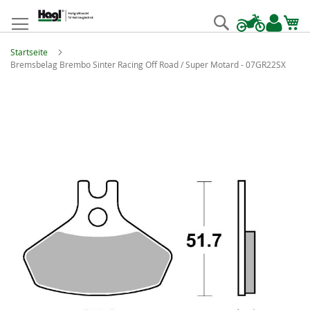
Zum
Inhalt
Suche
springen
Startseite
Bremsbelag Brembo Sinter Racing Off Road / Super Motard - 07GR22SX
Zum
Ende
der
Bildgalerie
springen