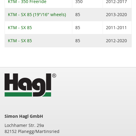
KTM - 350 Freeride
350
2012-2017
KTM - SX 85 (19"/16" wheels)
85
2013-2020
KTM - SX 85
85
2011-2011
KTM - SX 85
85
2012-2020
Simon Hagl GmbH
Lochhamer Str. 29a
82152 Planegg/Martinsried