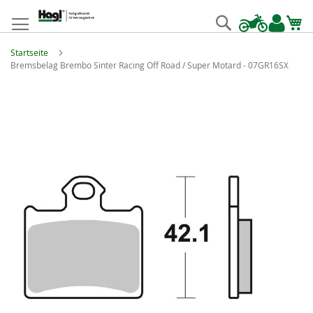
Zum
Inhalt
Suche
springen
Startseite
Bremsbelag Brembo Sinter Racing Off Road / Super Motard - 07GR16SX
Zum
Ende
der
Bildgalerie
springen