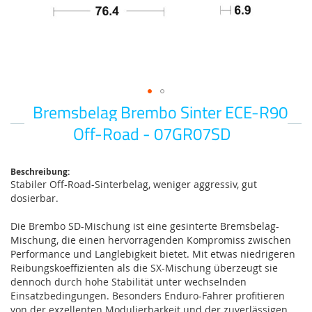
Bremsbelag Brembo Sinter ECE-R90
Zum
Anfang
Off-Road - 07GR07SD
der
Bildgalerie
springen
Beschreibung:
Stabiler Off-Road-Sinterbelag, weniger aggressiv, gut
dosierbar.
Die Brembo SD-Mischung ist eine gesinterte Bremsbelag-
Mischung, die einen hervorragenden Kompromiss zwischen
Performance und Langlebigkeit bietet. Mit etwas niedrigeren
Reibungskoeffizienten als die SX-Mischung überzeugt sie
dennoch durch hohe Stabilität unter wechselnden
Einsatzbedingungen. Besonders Enduro-Fahrer profitieren
von der exzellenten Modulierbarkeit und der zuverlässigen