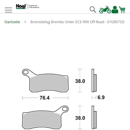
Zum
Inhalt
Suche
springen
Startseite
Bremsbelag Brembo Sinter ECE-R90 Off-Road - 07GR07SD
Zum
Ende
der
Bildgalerie
springen