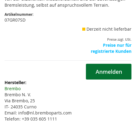
Bremsleistung, selbst auf anspruchsvollem Terrain.
Artikelnummer:
07GR07SD
Derzeit nicht lieferbar
Preise zzgl. USt.
Preise nur für
registrierte Kunden
Anmelden
Weitere
Informationen
Brembo
Brembo N. V.
Via Brembo, 25
IT- 24035 Curno
Email: info@nl.bremboparts.com
Telefon: +39 035 605 1111