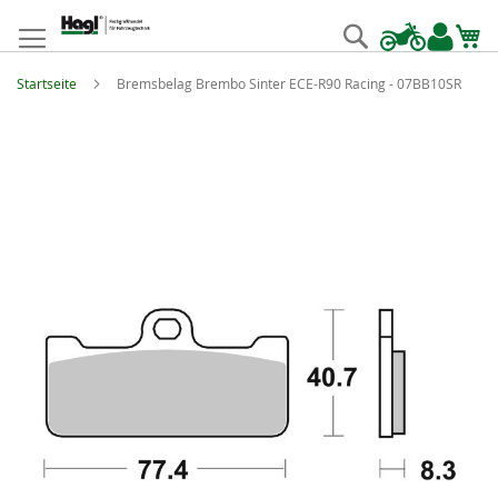
Zum
Inhalt
Suche
springen
Startseite
Bremsbelag Brembo Sinter ECE-R90 Racing - 07BB10SR
Zum
Ende
der
Bildgalerie
springen