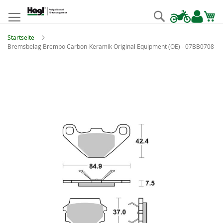
Zum
Inhalt
Suche
springen
Startseite
Bremsbelag Brembo Carbon-Keramik Original Equipment (OE) - 07BB0708
Zum
Ende
der
Bildgalerie
springen