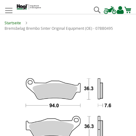
Zum
Inhalt
Suche
springen
Startseite
Bremsbelag Brembo Sinter Original Equipment (OE) - 07BB0495
Zum
Ende
der
Bildgalerie
springen