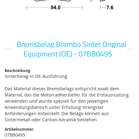
Bremsbelag Brembo Sinter Original
Zum
Anfang
Equipment (OE) - 07BB0495
der
Bildgalerie
springen
Beschreibung:
Sinterbelag in OE-Ausführung
Das Material dieses Bremsbelags entspricht exakt dem
Material, das die Motorradhersteller für die Erstausrüstung
verwenden und wurde speziell für den jeweiligen
Anwendungsbereich unter Erfüllung strengster
Anforderungen entwickelt. Die Beläge können aus
Sintermetall oder Carbon-Keramik bestehen.
Artikelnummer:
07BB0495