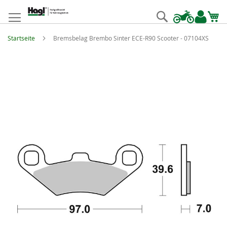
Zum
Inhalt
Suche
springen
Startseite
Bremsbelag Brembo Sinter ECE-R90 Scooter - 07104XS
Zum
Ende
der
Bildgalerie
springen