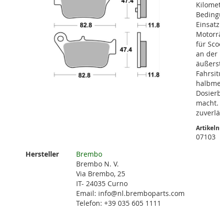
Kilomet
Beding
Einsat
Motorrä
für Sco
an der
äußerst
Fahrsit
halbme
Dosierb
macht.
zuverlä
Zum
Anfang
Artikel
der
07103
Bildgalerie
Weitere
Hersteller
Brembo
springen
Informationen
Brembo N. V.
Via Brembo, 25
IT- 24035 Curno
Email: info@nl.bremboparts.com
Telefon: +39 035 605 1111