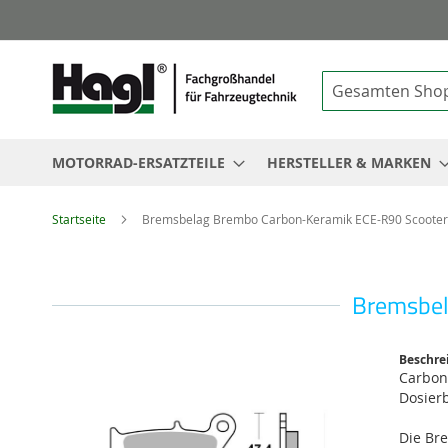
Suche
MOTORRAD-ERSATZTEILE
HERSTELLER & MARKEN
Startseite
Bremsbelag Brembo Carbon-Keramik ECE-R90 Scooter
Bremsbel
Zum
Beschre
Ende
Carbon
der
Dosierb
Bildgalerie
springen
Die Br