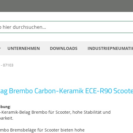
Zum
Inhalt
springen
UNTERNEHMEN
DOWNLOADS
INDUSTRIEPNEUMATI
 - 07103
ag Brembo Carbon-Keramik ECE-R90 Scoote
ibung:
-Keramik-Belag Brembo für Scooter, hohe Stabilität und
arkeit.
embo Bremsbeläge für Scooter bieten hohe