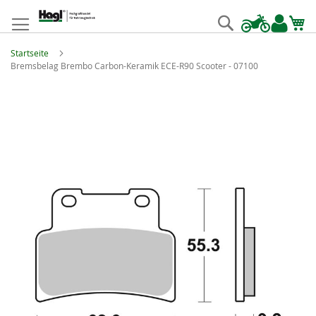
Zum
Inhalt
Suche
springen
Startseite
Bremsbelag Brembo Carbon-Keramik ECE-R90 Scooter - 07100
Zum
Ende
der
Bildgalerie
springen