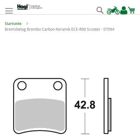
Zum
Inhalt
Suche
springen
Startseite
Bremsbelag Brembo Carbon-Keramik ECE-R90 Scooter - 07094
Zum
Ende
der
Bildgalerie
springen