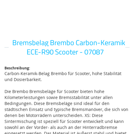
Bremsbelag Brembo Carbon-Keramik
Zum
Anfang
ECE-R90 Scooter - 07087
der
Bildgalerie
springen
Beschreibung:
Carbon-Keramik-Belag Brembo für Scooter, hohe Stabilität
und Dosierbarkeit.
Die Brembo Bremsbeläge für Scooter bieten hohe
Kilometerleistungen sowie Bremsstabilität unter allen
Bedingungen. Diese Bremsbeläge sind ideal für den
städtischen Einsatz und typische Bremsmanöver, die sich von
denen bei Motorrädern unterscheiden. XS: Diese
Sintermischung ist speziell für Scooter entwickelt und kann
sowohl an der Vorder- als auch an der Hinterradbremse
eingesetzt werden. Das Material ist äußerst stabil und bietet