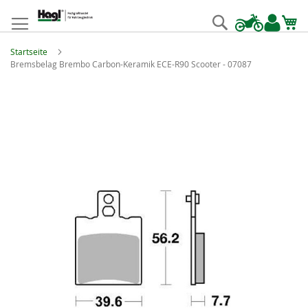
Zum
Inhalt
Suche
springen
Startseite
Bremsbelag Brembo Carbon-Keramik ECE-R90 Scooter - 07087
Zum
Ende
der
Bildgalerie
springen