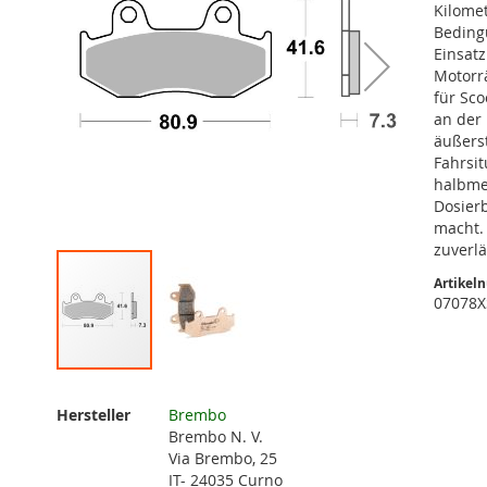
Kilomet
Beding
Einsat
Motorrä
für Sco
an der
äußerst
Fahrsit
halbme
Dosierb
macht.
zuverlä
Artikel
07078X
Zum
Anfang
Weitere
Hersteller
Brembo
der
Informationen
Brembo N. V.
Bildgalerie
Via Brembo, 25
springen
IT- 24035 Curno