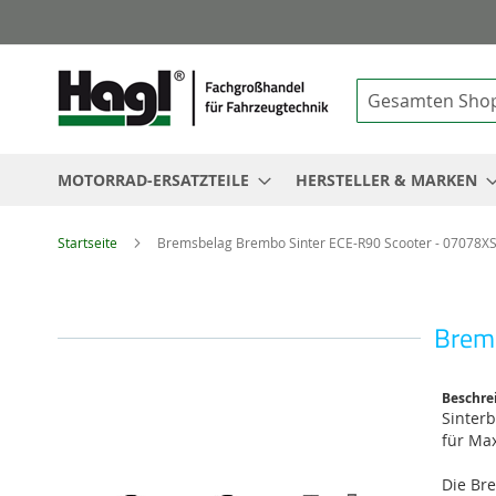
Suche
MOTORRAD-ERSATZTEILE
HERSTELLER & MARKEN
Startseite
Bremsbelag Brembo Sinter ECE-R90 Scooter - 07078X
Brems
Zum
Beschre
Ende
Sinterb
der
für Max
Bildgalerie
springen
Die Br