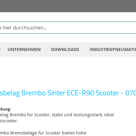
Zum
Inhalt
springen
UNTERNEHMEN
DOWNLOADS
INDUSTRIEPNEUMATI
S
belag Brembo Sinter ECE-R90 Scooter - 07
ibung:
elag Brembo für Scooter, stabil und leistungsstark, ideal
iscooter.
embo Bremsbeläge für Scooter bieten hohe