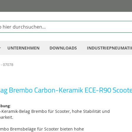
Zum
Inhalt
springen
UNTERNEHMEN
DOWNLOADS
INDUSTRIEPNEUMATI
 - 07078
ag Brembo Carbon-Keramik ECE-R90 Scoote
ibung:
-Keramik-Belag Brembo für Scooter, hohe Stabilität und
arkeit.
embo Bremsbeläge für Scooter bieten hohe