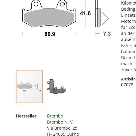
Kilomet
Beding
Einsat
Motorrä
für Sco
an der
äußerst
Fahrsit
halbme
Dosierb
macht.
zuverlä
Artikel
07078
Zum
Anfang
Weitere
Hersteller
Brembo
der
Informationen
Brembo N. V.
Bildgalerie
Via Brembo, 25
springen
IT- 24035 Curno