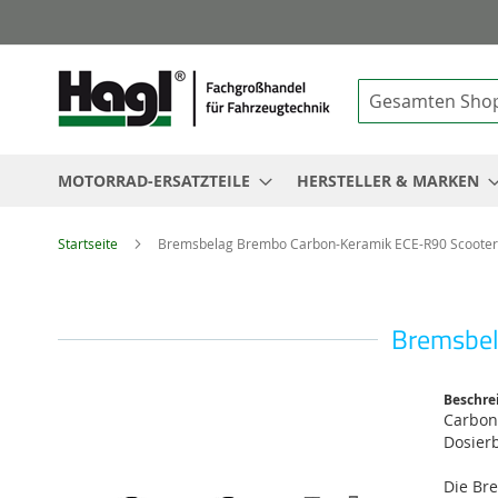
Suche
MOTORRAD-ERSATZTEILE
HERSTELLER & MARKEN
Startseite
Bremsbelag Brembo Carbon-Keramik ECE-R90 Scooter
Bremsbel
Zum
Beschre
Ende
Carbon
der
Dosierb
Bildgalerie
springen
Die Br