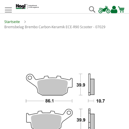
Zum
Inhalt
Suche
springen
Startseite
Bremsbelag Brembo Carbon-Keramik ECE-R90 Scooter - 07029
Zum
Ende
der
Bildgalerie
springen