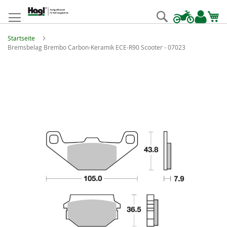
Zum
Inhalt
Suche
springen
Startseite
Bremsbelag Brembo Carbon-Keramik ECE-R90 Scooter - 07023
Zum
Ende
der
Bildgalerie
springen