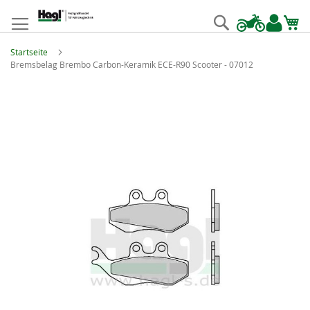
Zum
Inhalt
Suche
springen
Startseite
Bremsbelag Brembo Carbon-Keramik ECE-R90 Scooter - 07012
Zum
Ende
der
Bildgalerie
springen