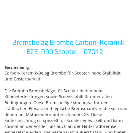
Bremsbelag Brembo Carbon-Keramik
Zum
Anfang
ECE-R90 Scooter - 07012
der
Bildgalerie
springen
Beschreibung:
Carbon-Keramik-Belag Brembo für Scooter, hohe Stabilität
und Dosierbarkeit.
Die Brembo Bremsbeläge für Scooter bieten hohe
Kilometerleistungen sowie Bremsstabilität unter allen
Bedingungen. Diese Bremsbeläge sind ideal für den
städtischen Einsatz und typische Bremsmanöver, die sich von
denen bei Motorrädern unterscheiden. XS: Diese
Sintermischung ist speziell für Scooter entwickelt und kann
sowohl an der Vorder- als auch an der Hinterradbremse
eingesetzt werden. Das Material ist äußerst stabil und bietet