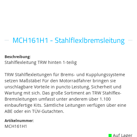
MCH161H1 - Stahlflexlbremsleitung
Zum
Anfang
der
Bildgalerie
Beschreibung:
Stahlflexleitung TRW hinten 1-teilig
springen
TRW Stahlflexleitungen für Brems- und Kupplungssysteme
setzen Maßstäbe! Für den Motorradfahrer bringen sie
unschlagbare Vorteile in puncto Leistung, Sicherheit und
Wartung mit sich. Das große Sortiment an TRW Stahlflex-
Bremsleitungen umfasst unter anderem über 1.100
einbaufertige Kits. Sämtliche Leitungen verfügen über eine
ABE oder ein TÜV-Gutachten.
Artikelnummer:
MCH161H1
Auf Lager